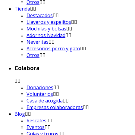
Otros
Tienda
Destacados
Llaveros y espejitos
Mochilas y bolsas
Adornos Navidad
Neveritas
Accesorios perro y gato
Otros
Colabora
Donaciones
Voluntarios
Casa de acogida
Empresas colaboradoras
Blog
Rescates
Eventos
Guías y trucos