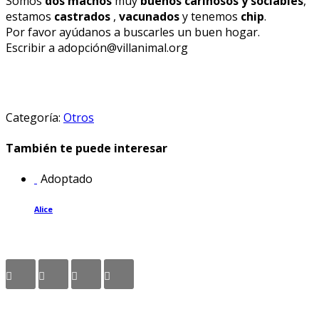
Somos
dos machos
muy
buenos cariñosos y sociables
,
estamos
castrados
,
vacunados
y tenemos
chip
.
Por favor ayúdanos a buscarles un buen hogar.
Escribir a adopción@villanimal.org
Categoría:
Otros
También te puede interesar
Adoptado
Alice