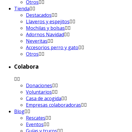
Otros
Tienda
Destacados
Llaveros y espejitos
Mochilas y bolsas
Adornos Navidad
Neveritas
Accesorios perro y gato
Otros
Colabora
Donaciones
Voluntarios
Casa de acogida
Empresas colaboradoras
Blog
Rescates
Eventos
Guías y trucos