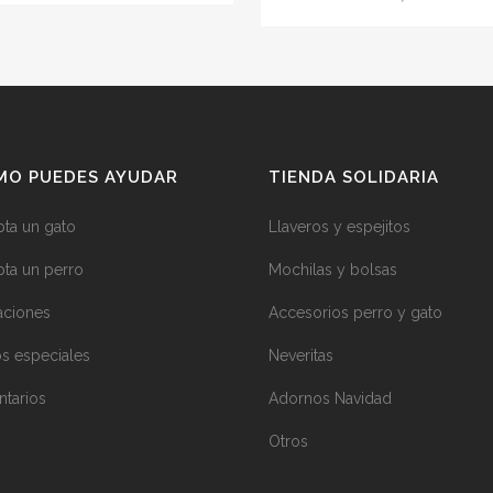
MO PUEDES AYUDAR
TIENDA SOLIDARIA
ta un gato
Llaveros y espejitos
ta un perro
Mochilas y bolsas
ciones
Accesorios perro y gato
s especiales
Neveritas
ntarios
Adornos Navidad
Otros