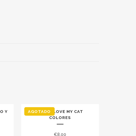
O Y
AGOTADO
TAZA I LOVE MY CAT
COLORES
€
8,00