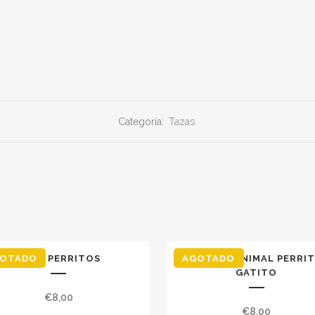
Categoría:
Tazas
OTADO
TAZA PERRITOS
TAZA VILLANIMAL PERRIT
AGOTADO
GATITO
€
8,00
€
8,00