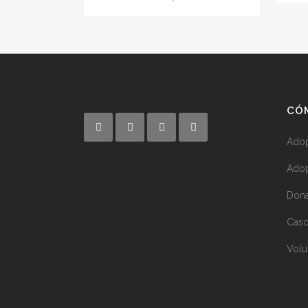
CÓ
Adop
Adop
Dona
Caso
Volu