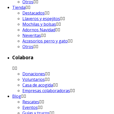
Otros
Tienda
Destacados
Llaveros y espejitos
Mochilas y bolsas
Adornos Navidad
Neveritas
Accesorios perro y gato
Otros
Colabora
Donaciones
Voluntarios
Casa de acogida
Empresas colaboradoras
Blog
Rescates
Eventos
Guías y trucos