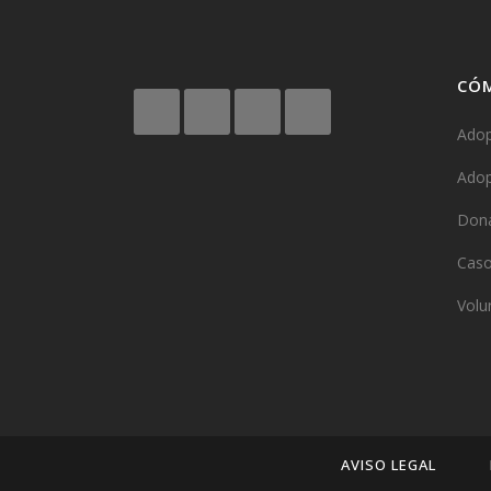
CÓ
Adop
Adop
Don
Caso
Volu
AVISO LEGAL